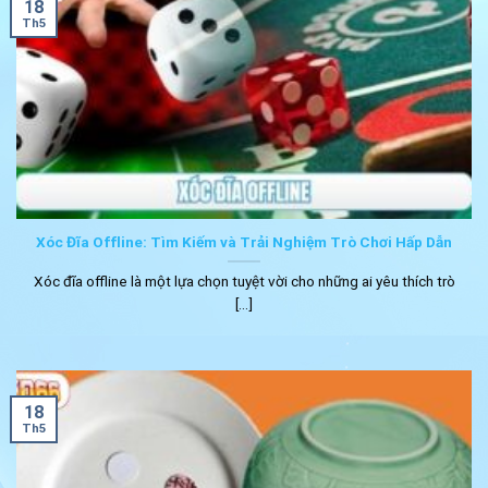
18
Th5
Xóc Đĩa Offline: Tìm Kiếm và Trải Nghiệm Trò Chơi Hấp Dẫn
Xóc đĩa offline là một lựa chọn tuyệt vời cho những ai yêu thích trò
[...]
18
Th5