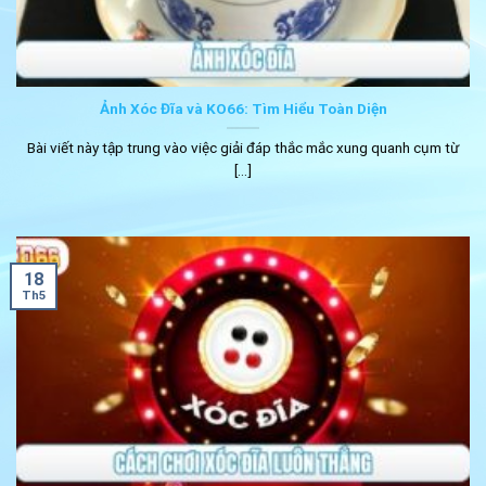
Ảnh Xóc Đĩa và KO66: Tìm Hiểu Toàn Diện
Bài viết này tập trung vào việc giải đáp thắc mắc xung quanh cụm từ
[...]
18
Th5