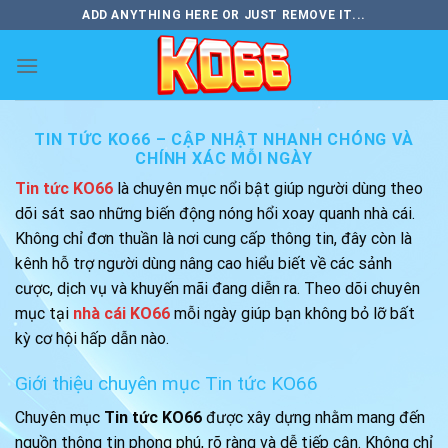
Skip
ADD ANYTHING HERE OR JUST REMOVE IT...
to
content
TIN TỨC KO66 – CẬP NHẬT NHANH CHÓNG VÀ
CHÍNH XÁC MỖI NGÀY
Tin tức KO66
là chuyên mục nổi bật giúp người dùng theo
dõi sát sao những biến động nóng hổi xoay quanh nhà cái.
Không chỉ đơn thuần là nơi cung cấp thông tin, đây còn là
kênh hỗ trợ người dùng nâng cao hiểu biết về các sảnh
cược, dịch vụ và khuyến mãi đang diễn ra. Theo dõi chuyên
mục tại
nhà cái KO66
mỗi ngày giúp bạn không bỏ lỡ bất
kỳ cơ hội hấp dẫn nào.
Giới thiệu chuyên mục Tin tức KO66
Chuyên mục
Tin tức KO66
được xây dựng nhằm mang đến
nguồn thông tin phong phú, rõ ràng và dễ tiếp cận. Không chỉ