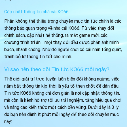
Cập nhật thông tin nhà cái KO66
Phần không thể thiếu trong chuyên mục tin tức chính là các
thông báo quan trọng về nhà cái KO66. Từ việc thay đổi
chính sách, cập nhật hệ thống, ra mắt game mới, các
chương trình tri ân… mọi thay đổi đều được phản ánh minh
bạch, nhanh chóng. Nhờ đó người chơi có cái nhìn tổng quát,
tránh bỏ lỡ thông tin tốt cho mình.
Vì sao nên theo dõi Tin tức KO66 mỗi ngày?
Thế giới giải trí trực tuyến luôn biến đổi không ngừng, việc
nắm bắt thông tin kịp thời là yếu tố then chốt để dẫn đầu.
Tin tức KO66 không chỉ đơn giản là nơi cập nhật thông tin,
mà còn là kênh hỗ trợ tối ưu trải nghiệm, tăng hiệu quả chơi
và nâng cao kiến thức một cách bền vững. Dưới đây là 3 lý
do bạn nên dành ít phút mỗi ngày để theo dõi chuyên mục
này: