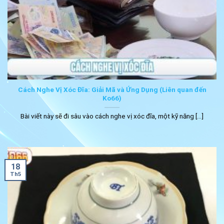
Cách Nghe Vị Xóc Đĩa: Giải Mã và Ứng Dụng (Liên quan đến
Ko66)
Bài viết này sẽ đi sâu vào cách nghe vị xóc đĩa, một kỹ năng [...]
18
Th5