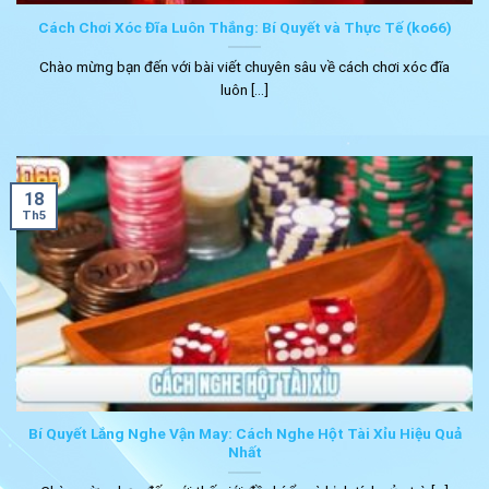
Cách Chơi Xóc Đĩa Luôn Thắng: Bí Quyết và Thực Tế (ko66)
Chào mừng bạn đến với bài viết chuyên sâu về cách chơi xóc đĩa
luôn [...]
18
Th5
Bí Quyết Lắng Nghe Vận May: Cách Nghe Hột Tài Xỉu Hiệu Quả
Nhất