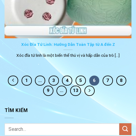
Xóc Đĩa Tứ Linh: Hướng Dẫn Toàn Tập từ A đến Z
Xóc đĩa tứ linh là một biến thể thú vị và hấp dẫn của trò [...]
1
…
3
4
5
6
7
8
9
…
13
TÌM KIẾM