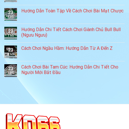
Hướng Dẫn Toàn Tập Về Cách Chơi Bài Mạt Chược
23
Th5
Hướng Dẫn Chi Tiết Cách Chơi Giành Chủ Bull Bull
23
(Ngưu Ngưu)
Th5
Cách Chơi Ngầu Hầm: Hướng Dẫn Từ A Đến Z
23
Th5
Cách Chơi Bài Tam Cúc: Hướng Dẫn Chi Tiết Cho
23
Người Mới Bắt Đầu
Th5