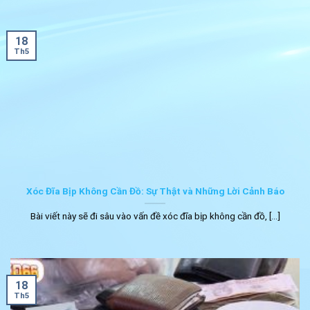
18
Th5
Xóc Đĩa Bịp Không Cần Đồ: Sự Thật và Những Lời Cảnh Báo
Bài viết này sẽ đi sâu vào vấn đề xóc đĩa bịp không cần đồ, [...]
18
Th5