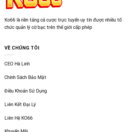
Ko66 là nền tảng cá cược trực tuyến uy tín được nhiều tổ
chức quản lý cờ bạc trên thế giới cấp phép
VỀ CHÚNG TÔI
CEO Hà Linh
Chính Sách Bảo Mật
Điều Khoản Sử Dụng
Liên Kết Đại Lý
Liên Hệ KO66
Khuyến Mãi