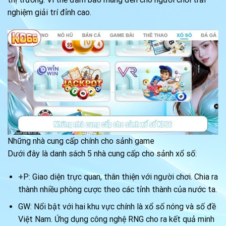
nghiệm giải trí đỉnh cao.
Những nhà cung cấp chính cho sảnh game
Dưới đây là danh sách 5 nhà cung cấp cho sảnh xổ số:
+P: Giao diện trực quan, thân thiện với người chơi. Chia ra
thành nhiều phòng cược theo các tỉnh thành của nước ta.
GW: Nổi bật với hai khu vực chính là xổ số nóng và số đề
Việt Nam. Ứng dụng công nghệ RNG cho ra kết quả minh