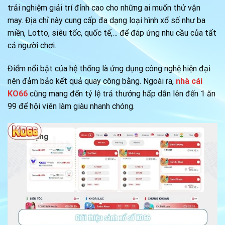
trải nghiệm giải trí đỉnh cao cho những ai muốn thử vận
may. Địa chỉ này cung cấp đa dạng loại hình xổ số như ba
miền, Lotto, siêu tốc, quốc tế,… để đáp ứng nhu cầu của tất
cả người chơi.
Điểm nổi bật của hệ thống là ứng dụng công nghệ hiện đại
nên đảm bảo kết quả quay công bằng. Ngoài ra,
nhà cái
KO66
cũng mang đến tỷ lệ trả thưởng hấp dẫn lên đến 1 ăn
99 để hội viên làm giàu nhanh chóng.