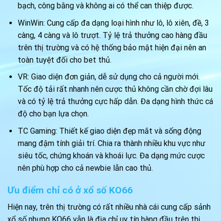
bạch, công bằng và không ai có thể can thiệp được.
WinWin: Cung cấp đa dạng loại hình như lô, lô xiên, đề, 3
càng, 4 càng và lô trượt. Tỷ lệ trả thưởng cao hàng đầu
trên thị trường và có hệ thống bảo mật hiện đại nên an
toàn tuyệt đối cho bet thủ.
VR: Giao diện đơn giản, dễ sử dụng cho cả người mới.
Tốc độ tải rất nhanh nên cược thủ không cần chờ đợi lâu
và có tỷ lệ trả thưởng cực hấp dẫn. Đa dạng hình thức cá
độ cho bạn lựa chọn.
TC Gaming: Thiết kế giao diện đẹp mắt và sống động
mang đậm tính giải trí. Chia ra thành nhiều khu vực như
siêu tốc, chứng khoán và khoái lực. Đa dạng mức cược
nên phù hợp cho cả newbie lẫn cao thủ.
Ưu điểm chỉ có ở xổ số KO66
Hiện nay, trên thị trường có rất nhiều nhà cái cung cấp sảnh
xổ số nhưng KO66 vẫn là địa chỉ uy tín hàng đầu trên thị