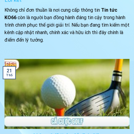
Không chỉ đơn thuần là nơi cung cấp thông tin
Tin tức
KO66
còn là người bạn đồng hành đáng tin cậy trong hành
trình chinh phục thế giới giải trí. Nếu bạn đang tìm kiếm một
kênh cập nhật nhanh, chính xác và hữu ích thì đây chính là
điểm đến lý tưởng.
21
Th5