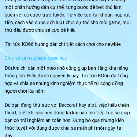
một phần hướng dẫn cụ thể, từng bước để bet thủ làm
quen với cá cược trực tuyến. Từ việc tạo tài khoản, nạp rút
tiền, cách vào cược đến luật chơi cụ thể cho mỗi game, mọi
thứ đều được chia sẻ cực dễ hiểu.
Tin tức KO66 hướng dẫn chi tiết cách chơi cho newbie
Chia sẻ kinh nghiệm cược hay
Đôi khi chỉ cần một mẹo nhỏ cũng giúp bạn tăng khả năng
thắng lớn. Hiểu được nguyên lý này, Tin tức KO66 đã tổng
hợp và chia sẻ những kinh nghiệm thực tế từ cộng đồng
người chơi lâu năm.
Dù bạn đang thử sức với Baccarat hay slot, việc hiểu chiến
thuật, biết khi nào nên dừng lại khi nào lên tiếp tục sẽ giúp
bạn có trải nghiệm an toàn hơn. Đừng bỏ qua những kiến
thức tuyệt vời đang được chia sẻ miễn phí mỗi ngày tại
đây.