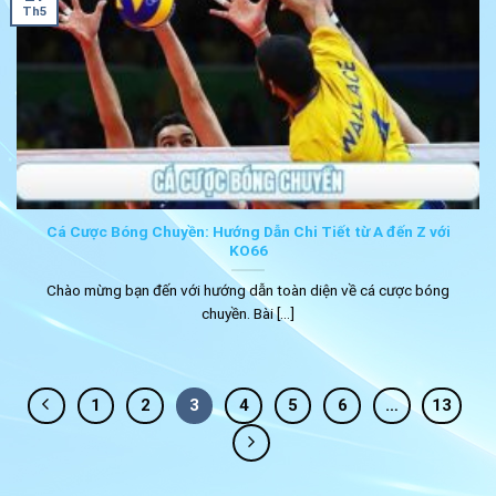
Th5
Cá Cược Bóng Chuyền: Hướng Dẫn Chi Tiết từ A đến Z với
KO66
Chào mừng bạn đến với hướng dẫn toàn diện về cá cược bóng
chuyền. Bài [...]
1
2
3
4
5
6
…
13