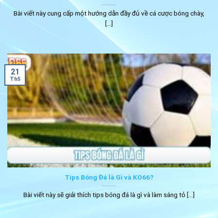
Bài viết này cung cấp một hướng dẫn đầy đủ về cá cược bóng chày,
[...]
21
Th5
Tips Bóng Đá là Gì và KO66?
Bài viết này sẽ giải thích tips bóng đá là gì và làm sáng tỏ [...]