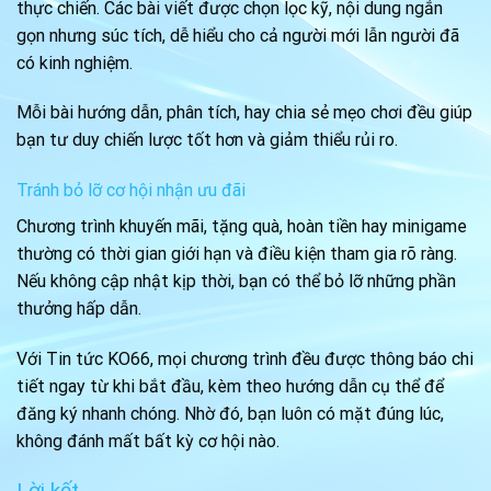
thực chiến. Các bài viết được chọn lọc kỹ, nội dung ngắn
gọn nhưng súc tích, dễ hiểu cho cả người mới lẫn người đã
có kinh nghiệm.
Mỗi bài hướng dẫn, phân tích, hay chia sẻ mẹo chơi đều giúp
bạn tư duy chiến lược tốt hơn và giảm thiểu rủi ro.
Tránh bỏ lỡ cơ hội nhận ưu đãi
Chương trình khuyến mãi, tặng quà, hoàn tiền hay minigame
thường có thời gian giới hạn và điều kiện tham gia rõ ràng.
Nếu không cập nhật kịp thời, bạn có thể bỏ lỡ những phần
thưởng hấp dẫn.
Với Tin tức KO66, mọi chương trình đều được thông báo chi
tiết ngay từ khi bắt đầu, kèm theo hướng dẫn cụ thể để
đăng ký nhanh chóng. Nhờ đó, bạn luôn có mặt đúng lúc,
không đánh mất bất kỳ cơ hội nào.
Lời kết