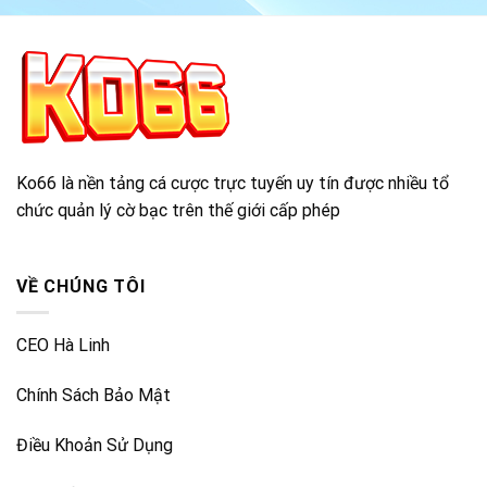
Ko66 là nền tảng cá cược trực tuyến uy tín được nhiều tổ
chức quản lý cờ bạc trên thế giới cấp phép
VỀ CHÚNG TÔI
CEO Hà Linh
Chính Sách Bảo Mật
Điều Khoản Sử Dụng