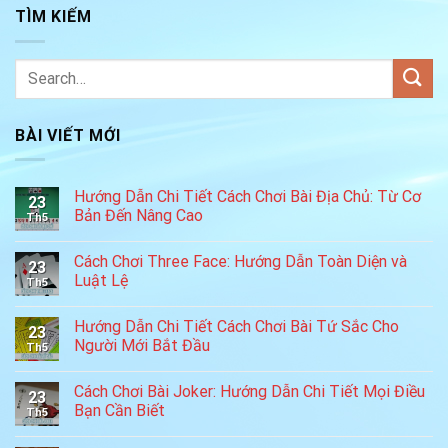
TÌM KIẾM
BÀI VIẾT MỚI
Hướng Dẫn Chi Tiết Cách Chơi Bài Địa Chủ: Từ Cơ
23
Bản Đến Nâng Cao
Th5
Cách Chơi Three Face: Hướng Dẫn Toàn Diện và
23
Luật Lệ
Th5
Hướng Dẫn Chi Tiết Cách Chơi Bài Tứ Sắc Cho
23
Người Mới Bắt Đầu
Th5
Cách Chơi Bài Joker: Hướng Dẫn Chi Tiết Mọi Điều
23
Bạn Cần Biết
Th5