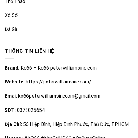
Thể Thao
Xổ Số
Đá Gà
THÔNG TIN LIÊN HỆ
Brand:
Ko66 – Ko66 peterwilliamsinc com
Website:
https://peterwilliamsinc.com/
Emai:
ko66peterwilliamsinccom@gmail.com
SĐT:
0373025654
Địa Chỉ:
56 Hiệp Bình, Hiệp Bình Phước, Thủ Đức, TPHCM