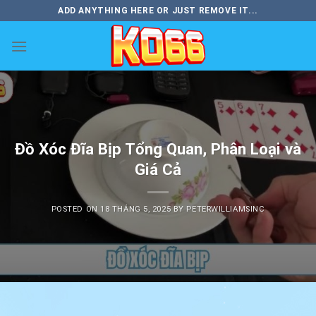
Skip
ADD ANYTHING HERE OR JUST REMOVE IT...
to
content
Đồ Xóc Đĩa Bịp Tổng Quan, Phân Loại và
Giá Cả
POSTED ON
18 THÁNG 5, 2025
BY
PETERWILLIAMSINC