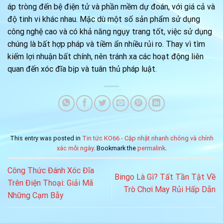
áp tròng đến bệ điện tử và phần mềm dự đoán, với giá cả và
độ tinh vi khác nhau. Mặc dù một số sản phẩm sử dụng
công nghệ cao và có khả năng ngụy trang tốt, việc sử dụng
chúng là bất hợp pháp và tiềm ẩn nhiều rủi ro. Thay vì tìm
kiếm lợi nhuận bất chính, nên tránh xa các hoạt động liên
quan đến xóc đĩa bịp và tuân thủ pháp luật.
This entry was posted in
Tin tức KO66 - Cập nhật nhanh chóng và chính
xác mỗi ngày
. Bookmark the
permalink
.
Công Thức Đánh Xóc Đĩa
Bingo Là Gì? Tất Tần Tật Về
Trên Điện Thoại: Giải Mã
Trò Chơi May Rủi Hấp Dẫn
Những Cạm Bẫy