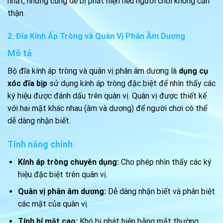
nhất, nhưng cũng dễ bị phát hiện nếu người chơi không cẩn
thận.
2. Đĩa Kính Áp Tròng và Quân Vị Phân Âm Dương
Mô tả
Bộ đĩa kính áp tròng và quân vị phân âm dương là
dụng cụ
xóc đĩa bịp
sử dụng kính áp tròng đặc biệt để nhìn thấy các
ký hiệu được đánh dấu trên quân vị. Quân vị được thiết kế
với hai mặt khác nhau (âm và dương) để người chơi có thể
dễ dàng nhận biết.
Tính năng chính
Kính áp tròng chuyên dụng:
Cho phép nhìn thấy các ký
hiệu đặc biệt trên quân vị.
Quân vị phân âm dương:
Dễ dàng nhận biết và phân biệt
các mặt của quân vị.
Tính bí mật cao:
Khó bị phát hiện bằng mắt thường.