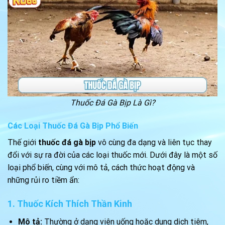
Thuốc Đá Gà Bịp Là Gì?
Các Loại Thuốc Đá Gà Bịp Phổ Biến
Thế giới
thuốc đá gà bịp
vô cùng đa dạng và liên tục thay
đổi với sự ra đời của các loại thuốc mới. Dưới đây là một số
loại phổ biến, cùng với mô tả, cách thức hoạt động và
những rủi ro tiềm ẩn:
1. Thuốc Kích Thích Thần Kinh
Mô tả:
Thường ở dạng viên uống hoặc dung dịch tiêm,