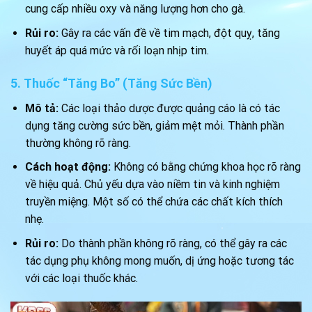
cung cấp nhiều oxy và năng lượng hơn cho gà.
Rủi ro:
Gây ra các vấn đề về tim mạch, đột quỵ, tăng
huyết áp quá mức và rối loạn nhịp tim.
5. Thuốc “Tăng Bo” (Tăng Sức Bền)
Mô tả:
Các loại thảo dược được quảng cáo là có tác
dụng tăng cường sức bền, giảm mệt mỏi. Thành phần
thường không rõ ràng.
Cách hoạt động:
Không có bằng chứng khoa học rõ ràng
về hiệu quả. Chủ yếu dựa vào niềm tin và kinh nghiệm
truyền miệng. Một số có thể chứa các chất kích thích
nhẹ.
Rủi ro:
Do thành phần không rõ ràng, có thể gây ra các
tác dụng phụ không mong muốn, dị ứng hoặc tương tác
với các loại thuốc khác.