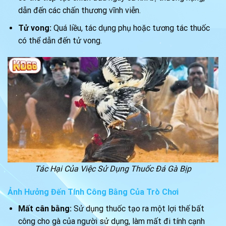
dẫn đến các chấn thương vĩnh viễn.
Tử vong:
Quá liều, tác dụng phụ hoặc tương tác thuốc
có thể dẫn đến tử vong.
Tác Hại Của Việc Sử Dụng Thuốc Đá Gà Bịp
Ảnh Hưởng Đến Tính Công Bằng Của Trò Chơi
Mất cân bằng:
Sử dụng thuốc tạo ra một lợi thế bất
công cho gà của người sử dụng, làm mất đi tính cạnh