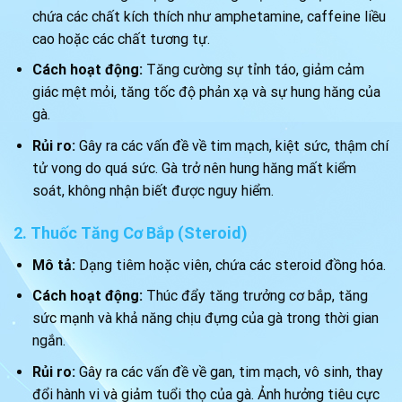
chứa các chất kích thích như amphetamine, caffeine liều
cao hoặc các chất tương tự.
Cách hoạt động:
Tăng cường sự tỉnh táo, giảm cảm
giác mệt mỏi, tăng tốc độ phản xạ và sự hung hăng của
gà.
Rủi ro:
Gây ra các vấn đề về tim mạch, kiệt sức, thậm chí
tử vong do quá sức. Gà trở nên hung hăng mất kiểm
soát, không nhận biết được nguy hiểm.
2. Thuốc Tăng Cơ Bắp (Steroid)
Mô tả:
Dạng tiêm hoặc viên, chứa các steroid đồng hóa.
Cách hoạt động:
Thúc đẩy tăng trưởng cơ bắp, tăng
sức mạnh và khả năng chịu đựng của gà trong thời gian
ngắn.
Rủi ro:
Gây ra các vấn đề về gan, tim mạch, vô sinh, thay
đổi hành vi và giảm tuổi thọ của gà. Ảnh hưởng tiêu cực