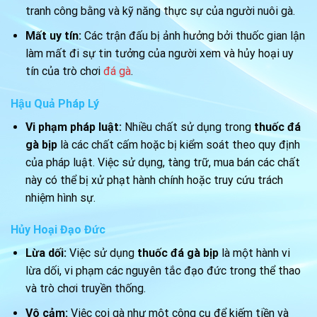
tranh công bằng và kỹ năng thực sự của người nuôi gà.
Mất uy tín:
Các trận đấu bị ảnh hưởng bởi thuốc gian lận
làm mất đi sự tin tưởng của người xem và hủy hoại uy
tín của trò chơi
đá gà
.
Hậu Quả Pháp Lý
Vi phạm pháp luật:
Nhiều chất sử dụng trong
thuốc đá
gà bịp
là các chất cấm hoặc bị kiểm soát theo quy định
của pháp luật. Việc sử dụng, tàng trữ, mua bán các chất
này có thể bị xử phạt hành chính hoặc truy cứu trách
nhiệm hình sự.
Hủy Hoại Đạo Đức
Lừa dối:
Việc sử dụng
thuốc đá gà bịp
là một hành vi
lừa dối, vi phạm các nguyên tắc đạo đức trong thể thao
và trò chơi truyền thống.
Vô cảm:
Việc coi gà như một công cụ để kiếm tiền và