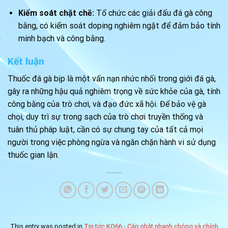
Kiểm soát chặt chẽ:
Tổ chức các giải đấu đá gà công
bằng, có kiểm soát doping nghiêm ngặt để đảm bảo tính
minh bạch và công bằng.
Kết luận
Thuốc đá gà bịp là một vấn nạn nhức nhối trong giới đá gà,
gây ra những hậu quả nghiêm trọng về sức khỏe của gà, tính
công bằng của trò chơi, và đạo đức xã hội. Để bảo vệ gà
chọi, duy trì sự trong sạch của trò chơi truyền thống và
tuân thủ pháp luật, cần có sự chung tay của tất cả mọi
người trong việc phòng ngừa và ngăn chặn hành vi sử dụng
thuốc gian lận.
This entry was posted in
Tin tức KO66 - Cập nhật nhanh chóng và chính