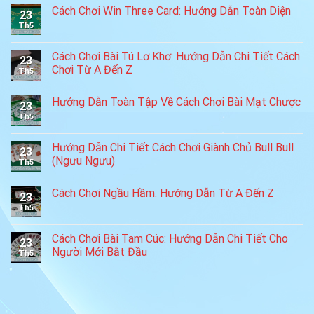
Cách Chơi Win Three Card: Hướng Dẫn Toàn Diện
23
Th5
Cách Chơi Bài Tú Lơ Khơ: Hướng Dẫn Chi Tiết Cách
23
Chơi Từ A Đến Z
Th5
Hướng Dẫn Toàn Tập Về Cách Chơi Bài Mạt Chược
23
Th5
Hướng Dẫn Chi Tiết Cách Chơi Giành Chủ Bull Bull
23
(Ngưu Ngưu)
Th5
Cách Chơi Ngầu Hầm: Hướng Dẫn Từ A Đến Z
23
Th5
Cách Chơi Bài Tam Cúc: Hướng Dẫn Chi Tiết Cho
23
Người Mới Bắt Đầu
Th5