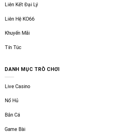
Liên Kết Đại Lý
Liên Hệ KO66
Khuyến Mãi
Tín Túc
DANH MỤC TRÒ CHƠI
Live Casino
Nổ Hủ
Bắn Cá
Game Bài