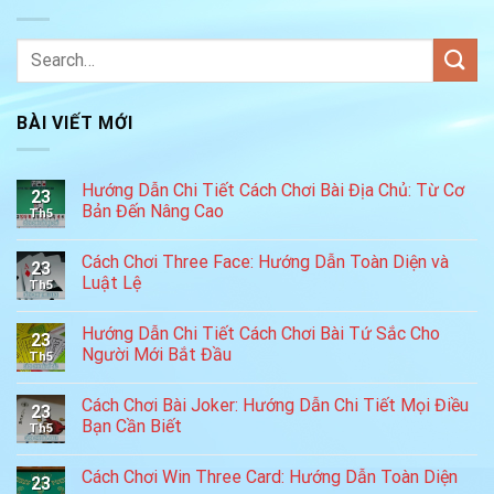
BÀI VIẾT MỚI
Hướng Dẫn Chi Tiết Cách Chơi Bài Địa Chủ: Từ Cơ
23
Bản Đến Nâng Cao
Th5
Cách Chơi Three Face: Hướng Dẫn Toàn Diện và
23
Luật Lệ
Th5
Hướng Dẫn Chi Tiết Cách Chơi Bài Tứ Sắc Cho
23
Người Mới Bắt Đầu
Th5
Cách Chơi Bài Joker: Hướng Dẫn Chi Tiết Mọi Điều
23
Bạn Cần Biết
Th5
Cách Chơi Win Three Card: Hướng Dẫn Toàn Diện
23