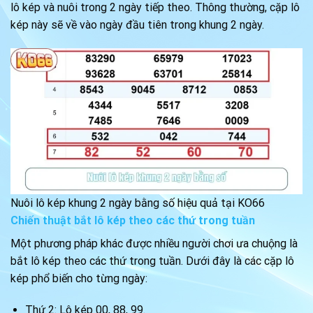
lô kép và nuôi trong 2 ngày tiếp theo. Thông thường, cặp lô
kép này sẽ về vào ngày đầu tiên trong khung 2 ngày.
Nuôi lô kép khung 2 ngày bằng số hiệu quả tại KO66
Chiến thuật bắt lô kép theo các thứ trong tuần
Một phương pháp khác được nhiều người chơi ưa chuộng là
bắt lô kép theo các thứ trong tuần. Dưới đây là các cặp lô
kép phổ biến cho từng ngày:
Thứ 2: Lô kép 00, 88, 99.