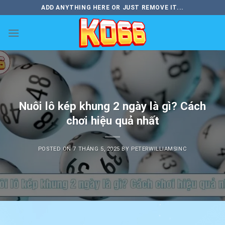
Skip
ADD ANYTHING HERE OR JUST REMOVE IT...
to
content
Nuôi lô kép khung 2 ngày là gì? Cách
chơi hiệu quả nhất
POSTED ON
7 THÁNG 5, 2025
BY
PETERWILLIAMSINC