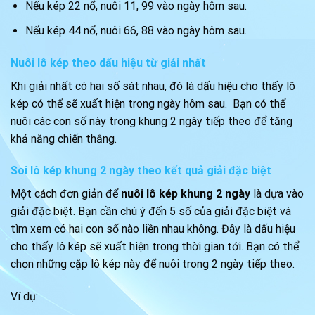
Nếu kép 22 nổ, nuôi 11, 99 vào ngày hôm sau.
Nếu kép 44 nổ, nuôi 66, 88 vào ngày hôm sau.
Nuôi lô kép theo dấu hiệu từ giải nhất
Khi giải nhất có hai số sát nhau, đó là dấu hiệu cho thấy lô
kép có thể sẽ xuất hiện trong ngày hôm sau. Bạn có thể
nuôi các con số này trong khung 2 ngày tiếp theo để tăng
khả năng chiến thắng.
Soi lô kép khung 2 ngày theo kết quả giải đặc biệt
Một cách đơn giản để
nuôi lô kép khung 2 ngày
là dựa vào
giải đặc biệt. Bạn cần chú ý đến 5 số của giải đặc biệt và
tìm xem có hai con số nào liền nhau không. Đây là dấu hiệu
cho thấy lô kép sẽ xuất hiện trong thời gian tới. Bạn có thể
chọn những cặp lô kép này để nuôi trong 2 ngày tiếp theo.
Ví dụ: