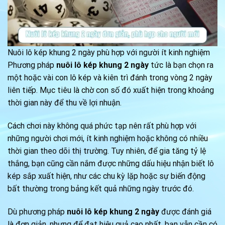
Nuôi lô kép khung 2 ngày phù hợp với người ít kinh nghiệm
Phương pháp
nuôi lô kép khung 2 ngày
tức là bạn chọn ra
một hoặc vài con lô kép và kiên trì đánh trong vòng 2 ngày
liên tiếp. Mục tiêu là chờ con số đó xuất hiện trong khoảng
thời gian này để thu về lợi nhuận.
Cách chơi này không quá phức tạp nên rất phù hợp với
những người chơi mới, ít kinh nghiệm hoặc không có nhiều
thời gian theo dõi thị trường. Tuy nhiên, để gia tăng tỷ lệ
thắng, bạn cũng cần nắm được những dấu hiệu nhận biết lô
kép sắp xuất hiện, như các chu kỳ lặp hoặc sự biến động
bất thường trong bảng kết quả những ngày trước đó.
Dù phương pháp
nuôi lô kép khung 2 ngày
được đánh giá
là đơn giản, nhưng để đạt hiệu quả cao nhất, bạn vẫn cần có