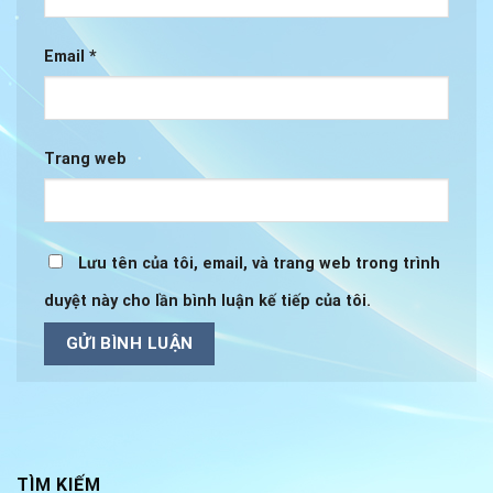
Email
*
Trang web
Lưu tên của tôi, email, và trang web trong trình
duyệt này cho lần bình luận kế tiếp của tôi.
TÌM KIẾM