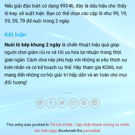
Nếu giải đặc biệt có dạng 99346, đây là dấu hiệu cho thấy
lô kép sẽ xuất hiện. Bạn có thể chọn các cặp lô như 99, 19,
39, 59, 79 để nuôi trong 2 ngày.
Kết luận
Nuôi lô kép khung 2 ngày
là chiến thuật hiệu quả giúp
người chơi giảm rủi ro và tối ưu hóa lợi nhuận trong thời
gian ngắn. Cách chơi này phù hợp với những ai yêu thích sự
kiên nhẫn và có kế hoạch cụ thể. Hãy tham gia KO66, nơi
mang đến những cơ hội giải trí hấp dẫn và an toàn cho mọi
đối tượng!
This entry was posted in
Tin tức KO66 - Cập nhật nhanh chóng và chính
xác mỗi ngày
. Bookmark the
permalink
.