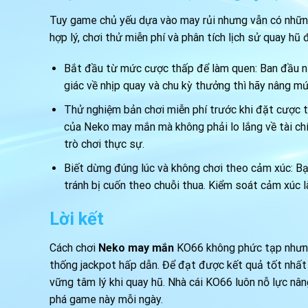
Tuy game chủ yếu dựa vào may rủi nhưng vẫn có những
hợp lý, chơi thử miễn phí và phân tích lịch sử quay h
Bắt đầu từ mức cược thấp để làm quen: Ban đầu nê
giác về nhịp quay và chu kỳ thưởng thì hãy nâng mứ
Thử nghiệm bản chơi miễn phí trước khi đặt cược t
của Neko may mắn mà không phải lo lắng về tài chí
trò chơi thực sự.
Biết dừng đúng lúc và không chơi theo cảm xúc: Bạn
tránh bị cuốn theo chuỗi thua. Kiểm soát cảm xúc 
Lời kết
Cách chơi
Neko may mắn
KO66 không phức tạp nhưng 
thống jackpot hấp dẫn. Để đạt được kết quả tốt nhất
vững tâm lý khi quay hũ. Nhà cái KO66 luôn nỗ lực n
phá game này mỗi ngày.