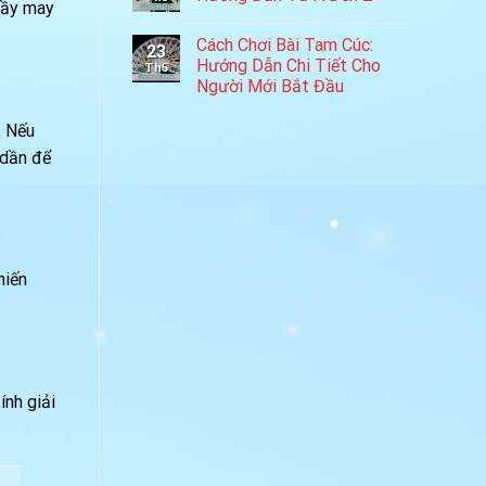
 đầy may
Cách Chơi Bài Tam Cúc:
23
Hướng Dẫn Chi Tiết Cho
Th5
Người Mới Bắt Đầu
. Nếu
 dần để
hiến
ính giải