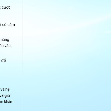
c cược
đã có cảm
h năng
ước vào
ỗ để
 và hệ
và giữ
tâm khám