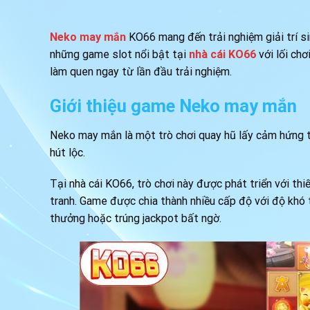
Neko may mắn
KO66 mang đến trải nghiệm giải trí s
những game slot nổi bật tại
nhà cái KO66
với lối chơ
làm quen ngay từ lần đầu trải nghiệm.
Giới thiệu game Neko may mắn
Neko may mắn là một trò chơi quay hũ lấy cảm hứng t
hút lộc.
Tại nhà cái KO66, trò chơi này được phát triển với thi
tranh. Game được chia thành nhiều cấp độ với độ khó 
thưởng hoặc trúng jackpot bất ngờ.