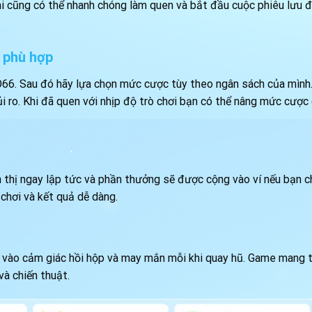
ỳ ai cũng có thể nhanh chóng làm quen và bắt đầu cuộc phiêu lưu
 phù hợp
KO66. Sau đó hãy lựa chọn mức cược tùy theo ngân sách của mình
i ro. Khi đã quen với nhịp độ trò chơi bạn có thể nâng mức cược
n thị ngay lập tức và phần thưởng sẽ được cộng vào ví nếu bạn c
 chơi và kết quả dễ dàng.
g vào cảm giác hồi hộp và may mắn mỗi khi quay hũ. Game mang t
và chiến thuật.