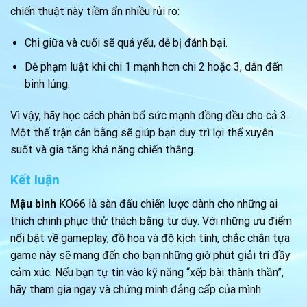
chiến thuật này tiềm ẩn nhiều rủi ro:
Chi giữa và cuối sẽ quá yếu, dễ bị đánh bại.
Dễ phạm luật khi chi 1 mạnh hơn chi 2 hoặc 3, dẫn đến
binh lủng.
Vì vậy, hãy học cách phân bổ sức mạnh đồng đều cho cả 3.
Một thế trận cân bằng sẽ giúp bạn duy trì lợi thế xuyên
suốt và gia tăng khả năng chiến thắng.
Kết luận
Mậu binh
KO66 là sàn đấu chiến lược dành cho những ai
thích chinh phục thử thách bằng tư duy. Với những ưu điểm
nổi bật về gameplay, đồ họa và độ kịch tính, chắc chắn tựa
game này sẽ mang đến cho bạn những giờ phút giải trí đầy
cảm xúc. Nếu bạn tự tin vào kỹ năng “xếp bài thành thần”,
hãy tham gia ngay và chứng minh đẳng cấp của mình.