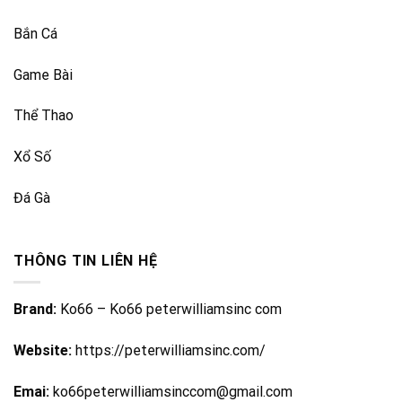
Bắn Cá
Game Bài
Thể Thao
Xổ Số
Đá Gà
THÔNG TIN LIÊN HỆ
Brand:
Ko66 – Ko66 peterwilliamsinc com
Website:
https://peterwilliamsinc.com/
Emai:
ko66peterwilliamsinccom@gmail.com