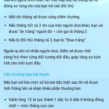
động so từng chi của bạn với các đối thủ:
Mỗi chi thắng sẽ được cộng điểm thưởng.
Nếu thắng tất cả 3 chi của một người chơi khác, bạn sẽ
được “ăn trắng” người đó – còn gọi là thắng 3.
Nếu bị đối thủ thắng cả 3, bạn bị “thua trắng”.
Ngoài ra, khi có nhiều người chơi, điểm sẽ được tính
cộng/trừ theo từng đối tượng đối đầu, giúp tăng sự kịch
tính cho mỗi lượt đấu.
Các trường hợp bài mạnh
Nếu bạn sở hữu một số bộ bài đặc biệt sau thì sẽ được
tính thắng lớn và nhận nhiều phần thưởng hơn:
Sảnh rồng: 13 lá tạo thành 1 dãy từ A đến K không đồng
chất – mức thắng cực cao.