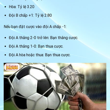
Hòa: Tỷ lệ 3.20
Đội B chấp +1: Tỷ lệ 2.80
Nếu bạn đặt cược vào đội A chấp -1:
Đội A thắng 2-0 trở lên: Bạn thắng cược.
Đội A thắng 1-0: Bạn thua cược.
Đội A hòa hoặc thua: Bạn thua cược.