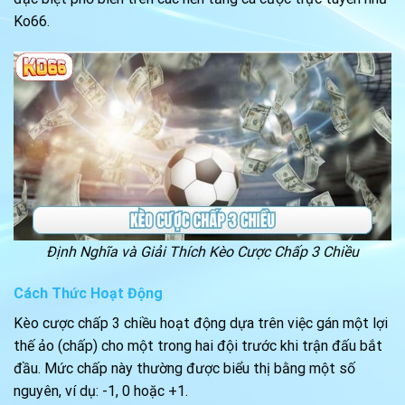
Ko66.
Định Nghĩa và Giải Thích Kèo Cược Chấp 3 Chiều
Cách Thức Hoạt Động
Kèo cược chấp 3 chiều hoạt động dựa trên việc gán một lợi
thế ảo (chấp) cho một trong hai đội trước khi trận đấu bắt
đầu. Mức chấp này thường được biểu thị bằng một số
nguyên, ví dụ: -1, 0 hoặc +1.