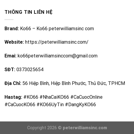
THÔNG TIN LIÊN HỆ
Brand:
Ko66 – Ko66 peterwilliamsinc com
Website:
https://peterwilliamsinc.com/
Emai:
ko66peterwilliamsinccom@gmail.com
SĐT:
0373025654
Địa Chỉ:
56 Hiệp Bình, Hiệp Bình Phước, Thủ Đức, TPHCM
Hastag:
#KO66 #NhaCaiKO66 #CaCuocOnline
#CaCuocKO66 #KO66UyTin #DangKyKO66
Copyright 2026 ©
peterwilliamsinc.com