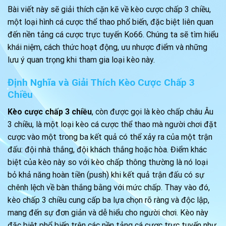
Bài viết này sẽ giải thích cặn kẽ về kèo cược chấp 3 chiều,
một loại hình cá cược thể thao phổ biến, đặc biệt liên quan
đến nền tảng cá cược trực tuyến Ko66. Chúng ta sẽ tìm hiểu
khái niệm, cách thức hoạt động, ưu nhược điểm và những
lưu ý quan trọng khi tham gia loại kèo này.
Định Nghĩa và Giải Thích Kèo Cược Chấp 3
Chiều
Kèo cược chấp 3 chiều
, còn được gọi là kèo chấp châu Âu
3 chiều, là một loại kèo cá cược thể thao mà người chơi đặt
cược vào một trong ba kết quả có thể xảy ra của một trận
đấu: đội nhà thắng, đội khách thắng hoặc hòa. Điểm khác
biệt của kèo này so với kèo chấp thông thường là nó loại
bỏ khả năng hoàn tiền (push) khi kết quả trận đấu có sự
chênh lệch về bàn thắng bằng với mức chấp. Thay vào đó,
kèo chấp 3 chiều cung cấp ba lựa chọn rõ ràng và độc lập,
mang đến sự đơn giản và dễ hiểu cho người chơi. Kèo này
đặc biệt phổ biến trên các nền tảng cá cược trực tuyến như