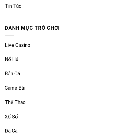
Tín Túc
DANH MỤC TRÒ CHƠI
Live Casino
Nổ Hủ
Bắn Cá
Game Bài
Thể Thao
Xổ Số
Đá Gà