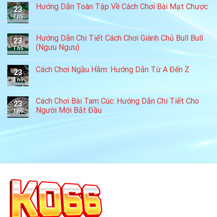
Hướng Dẫn Toàn Tập Về Cách Chơi Bài Mạt Chược
23
Th5
Hướng Dẫn Chi Tiết Cách Chơi Giành Chủ Bull Bull
23
(Ngưu Ngưu)
Th5
Cách Chơi Ngầu Hầm: Hướng Dẫn Từ A Đến Z
23
Th5
Cách Chơi Bài Tam Cúc: Hướng Dẫn Chi Tiết Cho
23
Người Mới Bắt Đầu
Th5