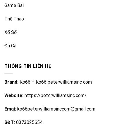
Game Bài
Thể Thao
Xổ Số
Đá Gà
THÔNG TIN LIÊN HỆ
Brand:
Ko66 – Ko66 peterwilliamsinc com
Website:
https://peterwilliamsinc.com/
Emai:
ko66peterwilliamsinccom@gmail.com
SĐT:
0373025654