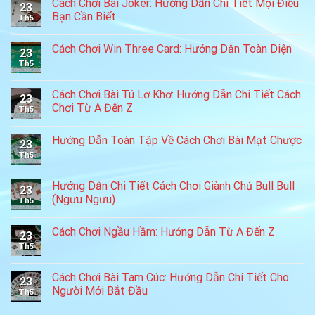
Cách Chơi Bài Joker: Hướng Dẫn Chi Tiết Mọi Điều
23
Bạn Cần Biết
Th5
Cách Chơi Win Three Card: Hướng Dẫn Toàn Diện
23
Th5
Cách Chơi Bài Tú Lơ Khơ: Hướng Dẫn Chi Tiết Cách
23
Chơi Từ A Đến Z
Th5
Hướng Dẫn Toàn Tập Về Cách Chơi Bài Mạt Chược
23
Th5
Hướng Dẫn Chi Tiết Cách Chơi Giành Chủ Bull Bull
23
(Ngưu Ngưu)
Th5
Cách Chơi Ngầu Hầm: Hướng Dẫn Từ A Đến Z
23
Th5
Cách Chơi Bài Tam Cúc: Hướng Dẫn Chi Tiết Cho
23
Người Mới Bắt Đầu
Th5